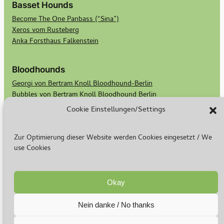
Basset Hounds
Become The One Panbass (“Sina”)
Xeros vom Rusteberg
Anka Forsthaus Falkenstein
Bloodhounds
Georgi von Bertram Knoll Bloodhound-Berlin
Bubbles von Bertram Knoll Bloodhound Berlin
Scotts Secret Keeper Madge
Cookie Einstellungen/Settings
Scotts Bald Eagle Birdie
Zur Optimierung dieser Website werden Cookies eingesetzt / We
Rasse & Zucht
use Cookies
Warum ich züchte
Basset Welpen
Bloodhound Welpen
Okay
Nein danke / No thanks