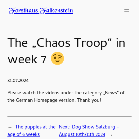
Forsthaus Falkenstein
The „Chaos Troop“ in
week 7
31.07.2024
Please watch the videos under the category „News“ of
the German Homepage version. Thank you!
←
The puppies at the
Next:
Dog Show Salzburg –
age of 6 weeks
August 10th/11th 2024
→