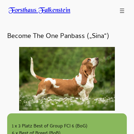
Zum
Forsthaus Falkenstein
Inhalt
springen
Become The One Panbass („Sina“)
1 x 3 Platz Best of Group FCI 6 (BoG)
6 x Best of Breed (BoB)