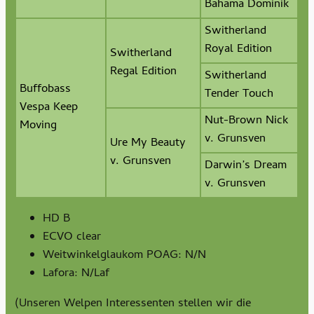
Bahama Dominik
Switherland
Royal Edition
Switherland
Regal Edition
Switherland
Buffobass
Tender Touch
Vespa Keep
Nut-Brown Nick
Moving
v. Grunsven
Ure My Beauty
v. Grunsven
Darwin’s Dream
v. Grunsven
HD B
ECVO clear
Weitwinkelglaukom POAG: N/N
Lafora: N/Laf
(Unseren Welpen Interessenten stellen wir die