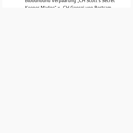
Bloodhound Verpaarung „CH Scott´s Secret
Keeper Madge“ x „CH Georgi von Bertram
Knoll Bloodhound-Berlin“ (Herbst 2026)
sowie ebenfalls
eine Wiederholung der erfolgreichen
Bloodhound Verpaarung „CH Scott´s Bald
Eagle Birdie“ x „CH Georgi von Bertram Knoll
Bloodhound-Berlin“ (Winter 2026)
Bei Interesse nehmen Sie bitte frühzeitig Kontakt
zu uns auf !
AKTUELL
! WIR ERWARTEN BASSET-HOUND WELPEN !
Unsere Anka ist trächtig und erwartet zu Mitte
August 2026 ihren ersten Wurf.