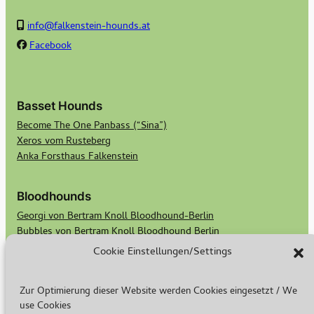
info@falkenstein-hounds.at
Facebook
Basset Hounds
Become The One Panbass (“Sina”)
Xeros vom Rusteberg
Anka Forsthaus Falkenstein
Bloodhounds
Georgi von Bertram Knoll Bloodhound-Berlin
Bubbles von Bertram Knoll Bloodhound Berlin
Scotts Secret Keeper Madge
Cookie Einstellungen/Settings
Scotts Bald Eagle Birdie
Zur Optimierung dieser Website werden Cookies eingesetzt / We
Rasse & Zucht
use Cookies