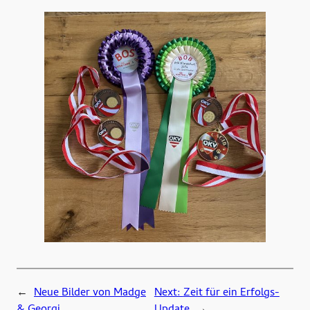
←
Neue Bilder von Madge
Next:
Zeit für ein Erfolgs-
& Georgi
Update
→