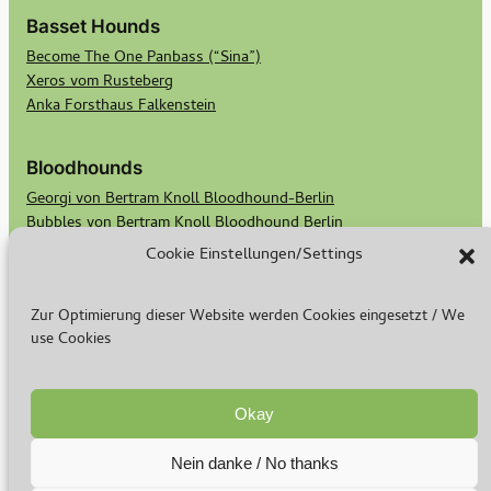
Basset Hounds
Become The One Panbass (“Sina”)
Xeros vom Rusteberg
Anka Forsthaus Falkenstein
Bloodhounds
Georgi von Bertram Knoll Bloodhound-Berlin
Bubbles von Bertram Knoll Bloodhound Berlin
Scotts Secret Keeper Madge
Cookie Einstellungen/Settings
Scotts Bald Eagle Birdie
Zur Optimierung dieser Website werden Cookies eingesetzt / We
Rasse & Zucht
use Cookies
Warum ich züchte
Basset Welpen
Bloodhound Welpen
Okay
Nein danke / No thanks