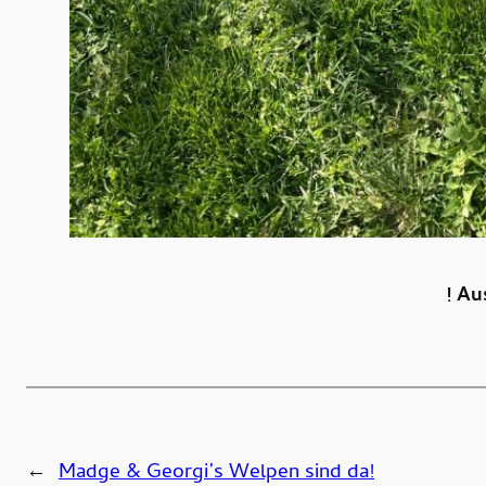
! Au
←
Madge & Georgi’s Welpen sind da!