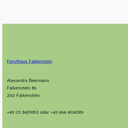
Forsthaus Falkenstein
Alexandra Beermann
Falkenstein 86
2162 Falkenstein
+49 171 8409953 oder +43 664 4524089