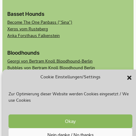
Basset Hounds
Become The One Panbass (“Sina”)
Xeros vom Rusteberg
Anka Forsthaus Falkenstein
Bloodhounds
Georgi von Bertram Knoll Bloodhound-Berlin
Bubbles von Bertram Knoll Bloodhound Berlin
Scotts Secret Keeper Madge
Cookie Einstellungen/Settings
Scotts Bald Eagle Birdie
Zur Optimierung dieser Website werden Cookies eingesetzt / We
Rasse & Zucht
use Cookies
Warum ich züchte
Basset Welpen
Bloodhound Welpen
Okay
Nein danke / No thanks