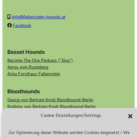
info@falkenstein-hounds.at
Facebook
Basset Hounds
Become The One Panbass (“Sina”)
Xeros vom Rusteberg
Anka Forsthaus Falkenstein
Bloodhounds
Georgi von Bertram Knoll Bloodhound-Berlin
Bubbles von Bertram Knoll Bloodhound Berlin
Scotts Secret Keeper Madge
Cookie Einstellungen/Settings
Scotts Bald Eagle Birdie
Zur Optimierung dieser Website werden Cookies eingesetzt / We